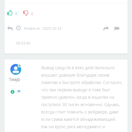
0
0
Posted on : 2025-10-15
06:53:40
Вывод средств в Keks действительно
внушает доверие благодаря своим
Тимур
лимитам и быстроте обработки. Согласен,
что при первом выводе я тоже был
приятно удивлён, когда в кошелёк на
поступило 30 тысяч мгновенно. Однако,
всегда стоит помнить о вейджере, даже
если сумма кажется обнадеживающей.
Как ни крути, риск-менеджмент и