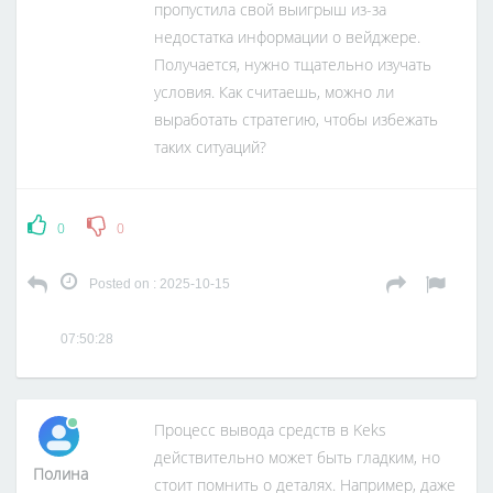
пропустила свой выигрыш из-за
недостатка информации о вейджере.
Получается, нужно тщательно изучать
условия. Как считаешь, можно ли
выработать стратегию, чтобы избежать
таких ситуаций?
0
0
Posted on : 2025-10-15
07:50:28
Процесс вывода средств в Keks
действительно может быть гладким, но
Полина
стоит помнить о деталях. Например, даже