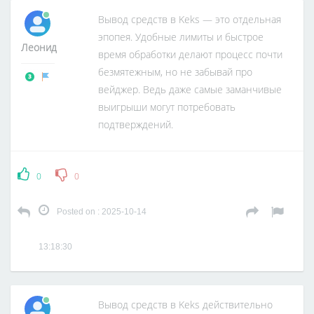
Вывод средств в Keks — это отдельная
эпопея. Удобные лимиты и быстрое
Леонид
время обработки делают процесс почти
безмятежным, но не забывай про
вейджер. Ведь даже самые заманчивые
выигрыши могут потребовать
подтверждений.
0
0
Posted on : 2025-10-14
13:18:30
Вывод средств в Keks действительно