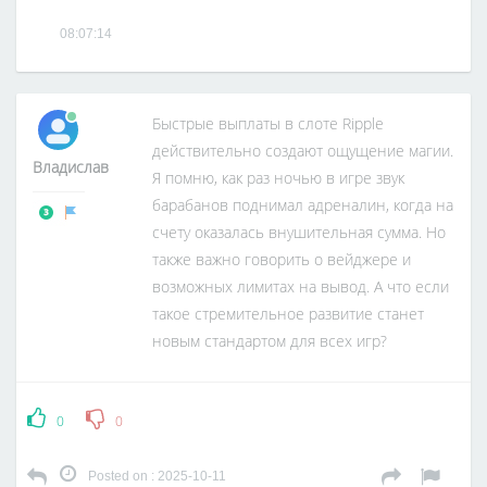
08:07:14
Быстрые выплаты в слоте Ripple
действительно создают ощущение магии.
Владислав
Я помню, как раз ночью в игре звук
барабанов поднимал адреналин, когда на
счету оказалась внушительная сумма. Но
также важно говорить о вейджере и
возможных лимитах на вывод. А что если
такое стремительное развитие станет
новым стандартом для всех игр?
0
0
Posted on : 2025-10-11