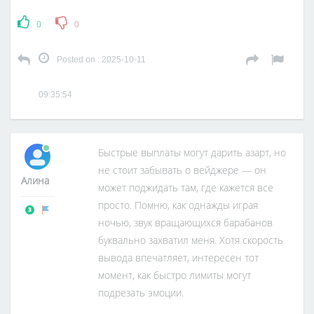
0
0
Posted on : 2025-10-11
09:35:54
Быстрые выплаты могут дарить азарт, но
не стоит забывать о вейджере — он
Алина
может поджидать там, где кажется все
просто. Помню, как однажды играя
ночью, звук вращающихся барабанов
буквально захватил меня. Хотя скорость
вывода впечатляет, интересен тот
момент, как быстро лимиты могут
подрезать эмоции.