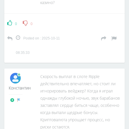
казино?
0
0
Posted on : 2025-10-11
08:35:33
Скорость выплат в слоте Ripple
действительно впечатляет, но стоит ли
Константин
игнорировать вейджер? Когда я играл
однажды глубокой ночью, звук барабанов
заставлял сердце биться чаще, особенно
когда выпали щедрые бонусы.
Криптовалюта упрощает процесс, но
риски остаются.