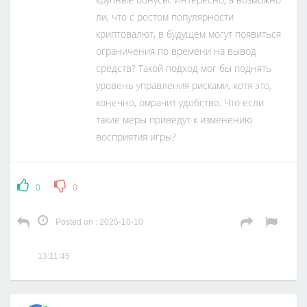
ли, что с ростом популярности
криптовалют, в будущем могут появиться
ограничения по времени на вывод
средств? Такой подход мог бы поднять
уровень управления рисками, хотя это,
конечно, омрачит удобство. Что если
такие меры приведут к изменению
восприятия игры?
0
0
Posted on : 2025-10-10
13:11:45