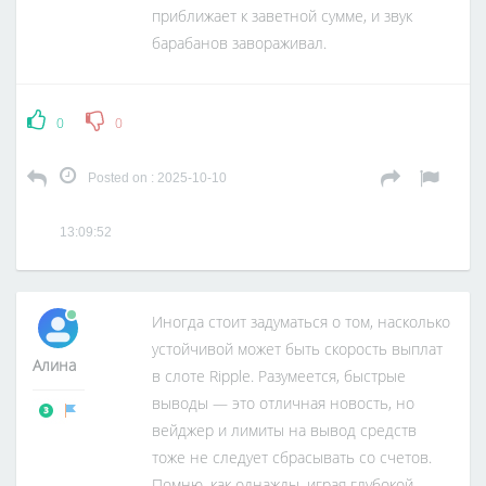
приближает к заветной сумме, и звук
барабанов завораживал.
0
0
Posted on : 2025-10-10
13:09:52
Иногда стоит задуматься о том, насколько
устойчивой может быть скорость выплат
Алина
в слоте Ripple. Разумеется, быстрые
выводы — это отличная новость, но
вейджер и лимиты на вывод средств
тоже не следует сбрасывать со счетов.
Помню, как однажды, играя глубокой