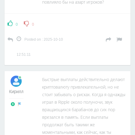
повлияло бы на азарт игроков?
0
0
Posted on : 2025-10-10
12:51:11
Быстрые выплаты действительно делают
криптовалюту привлекательной, но не
Кирилл
стоит забывать о рисках. Когда я однажды
играл в Ripple около полуночи, звук
вращающихся барабанов до сих пор
врезался в память. Если выплаты
продолжат быть такими же
моментальными, как сейчас, как ты