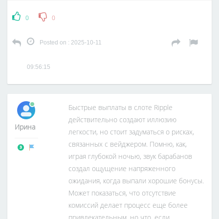
0
0
Posted on : 2025-10-11
09:56:15
Быстрые выплаты в слоте Ripple
действительно создают иллюзию
Ирина
легкости, но стоит задуматься о рисках,
связанных с вейджером. Помню, как,
играя глубокой ночью, звук барабанов
создал ощущение напряженного
ожидания, когда выпали хорошие бонусы.
Может показаться, что отсутствие
комиссий делает процесс еще более
привлекательным, но что, если