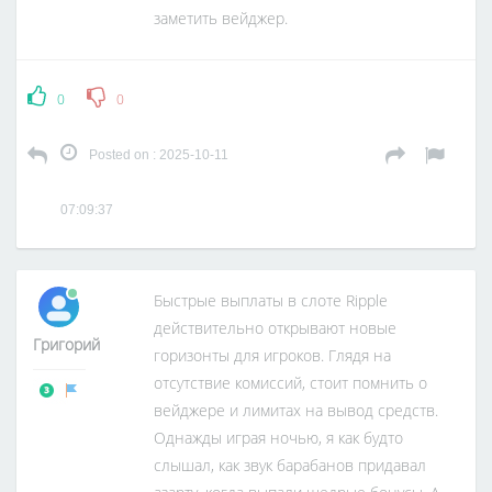
заметить вейджер.
0
0
Posted on : 2025-10-11
07:09:37
Быстрые выплаты в слоте Ripple
действительно открывают новые
Григорий
горизонты для игроков. Глядя на
отсутствие комиссий, стоит помнить о
вейджере и лимитах на вывод средств.
Однажды играя ночью, я как будто
слышал, как звук барабанов придавал