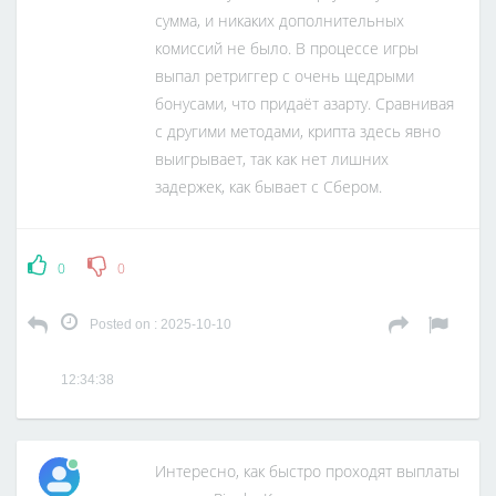
сумма, и никаких дополнительных
комиссий не было. В процессе игры
выпал ретриггер с очень щедрыми
бонусами, что придаёт азарту. Сравнивая
с другими методами, крипта здесь явно
выигрывает, так как нет лишних
задержек, как бывает с Сбером.
0
0
Posted on : 2025-10-10
12:34:38
Интересно, как быстро проходят выплаты