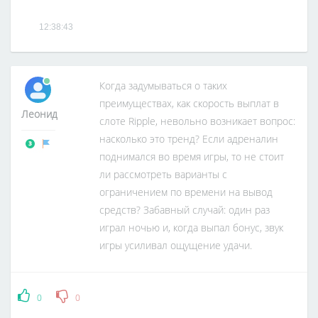
12:38:43
Когда задумываться о таких
преимуществах, как скорость выплат в
Леонид
слоте Ripple, невольно возникает вопрос:
насколько это тренд? Если адреналин
поднимался во время игры, то не стоит
ли рассмотреть варианты с
ограничением по времени на вывод
средств? Забавный случай: один раз
играл ночью и, когда выпал бонус, звук
игры усиливал ощущение удачи.
0
0