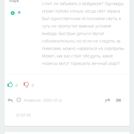
Марк
стоит ли забывать о вейджере? Однажды,
играя глубоко ночью, когда свет экрана
был единственным источником света, я
чуть не пропустил важные условия
вывода. Быстрые деньги звучат
соблазнительно, но если не следить за
лимитами, можно нарваться на сюрпризы.
Может, как раз стоит обсудить, какие
нюансы могут тормозить вечный азарт?
0
0
Posted on : 2025-10-11
07:57:55