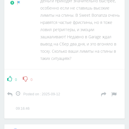
деньги приходят значительно быстрее,
особенно если не ставишь высокие
лимиты на спины. В Sweet Bonanza очень
нравятся частые фриспины, но я тоже
ловил ретриггеры, и эмоции
зашкаливают! Недавно в Garage ждал
вывод на Сбер два дня, и это вгоняло в
тоску. Сколько ваши лимиты на спины в
таких ситуациях?
0
0
Posted on : 2025-09-12
09:16:46