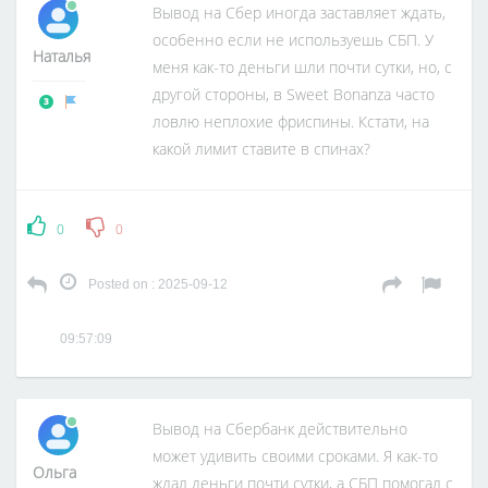
Вывод на Сбер иногда заставляет ждать,
особенно если не используешь СБП. У
Наталья
меня как-то деньги шли почти сутки, но, с
другой стороны, в Sweet Bonanza часто
ловлю неплохие фриспины. Кстати, на
какой лимит ставите в спинах?
0
0
Posted on : 2025-09-12
09:57:09
Вывод на Сбербанк действительно
может удивить своими сроками. Я как-то
Ольга
ждал деньги почти сутки, а СБП помогал с