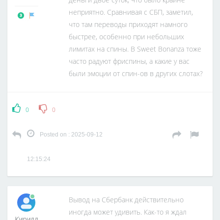
неприятно. Сравнивая с СБП, заметил,
что там переводы приходят намного
быстрее, особенно при небольших
лимитах на спины. В Sweet Bonanza тоже
часто радуют фриспины, а какие у вас
были эмоции от спин-ов в других слотах?
0
0
Posted on : 2025-09-12
12:15:24
Вывод на Сбербанк действительно
иногда может удивить. Как-то я ждал
Кирилл