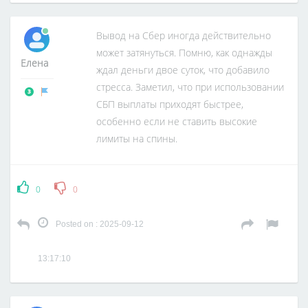
Вывод на Сбер иногда действительно
может затянуться. Помню, как однажды
Елена
ждал деньги двое суток, что добавило
стресса. Заметил, что при использовании
СБП выплаты приходят быстрее,
особенно если не ставить высокие
лимиты на спины.
0
0
Posted on : 2025-09-12
13:17:10