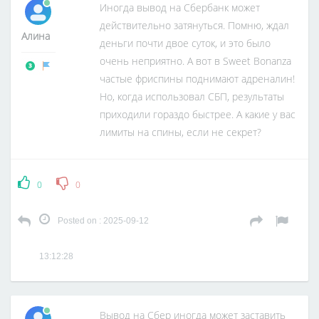
Иногда вывод на Сбербанк может
действительно затянуться. Помню, ждал
Алина
деньги почти двое суток, и это было
очень неприятно. А вот в Sweet Bonanza
частые фриспины поднимают адреналин!
Но, когда использовал СБП, результаты
приходили гораздо быстрее. А какие у вас
лимиты на спины, если не секрет?
0
0
Posted on : 2025-09-12
13:12:28
Вывод на Сбер иногда может заставить