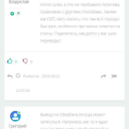
Владислав
почти сутки, и это не прибавило позитива.
Сравнивая с другими способами, такими
как СБП, могу сказать, что там всё гораздо
быстрее, особенно при малых лимитах на
спины. Поделитесь, как долго у вас шли
переводы?
0
0
Posted on : 2025-09-12
12:03:30
Вывод на Сбербанк иногда может
затянуться. Например, как-то я ждал
Григорий
деньги двое суток, что было крайне